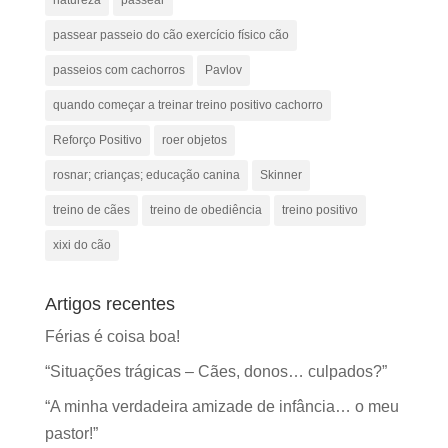
natureza
passear
passear passeio do cão exercício físico cão
passeios com cachorros
Pavlov
quando começar a treinar treino positivo cachorro
Reforço Positivo
roer objetos
rosnar; crianças; educação canina
Skinner
treino de cães
treino de obediência
treino positivo
xixi do cão
Artigos recentes
Férias é coisa boa!
“Situações trágicas – Cães, donos… culpados?”
“A minha verdadeira amizade de infância… o meu
pastor!”