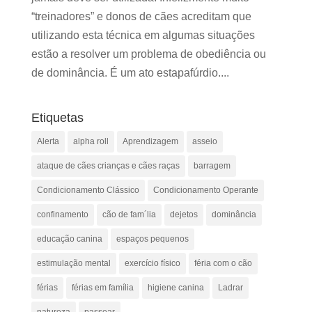
“treinadores” e donos de cães acreditam que
utilizando esta técnica em algumas situações
estão a resolver um problema de obediência ou
de dominância. É um ato estapafúrdio....
Etiquetas
Alerta
alpha roll
Aprendizagem
asseio
ataque de cães crianças e cães raças
barragem
Condicionamento Clássico
Condicionamento Operante
confinamento
cão de fam´lia
dejetos
dominância
educação canina
espaços pequenos
estimulação mental
exercício físico
féria com o cão
férias
férias em família
higiene canina
Ladrar