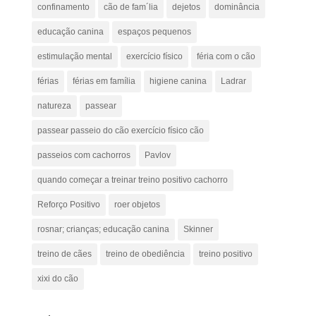
confinamento
cão de fam´lia
dejetos
dominância
educação canina
espaços pequenos
estimulação mental
exercício físico
féria com o cão
férias
férias em família
higiene canina
Ladrar
natureza
passear
passear passeio do cão exercício físico cão
passeios com cachorros
Pavlov
quando começar a treinar treino positivo cachorro
Reforço Positivo
roer objetos
rosnar; crianças; educação canina
Skinner
treino de cães
treino de obediência
treino positivo
xixi do cão